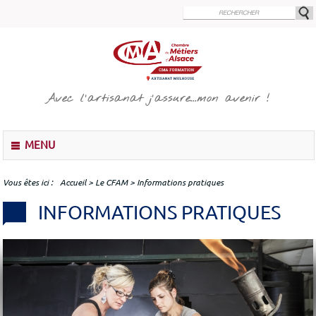
Aller
au
contenu
principal
Avec l'artisanat j'assure...mon avenir !
M
MENU
e
n
u
Vous êtes ici
Accueil
>
Le CFAM
>
Informations pratiques
INFORMATIONS PRATIQUES